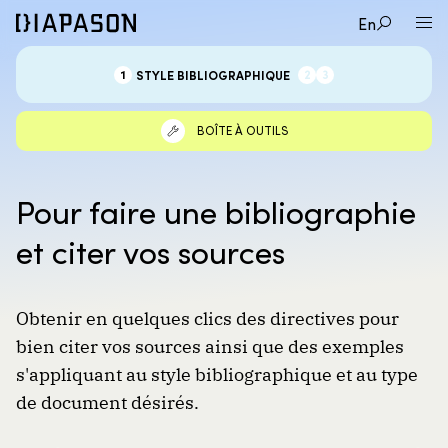
En
TYPE DE
CAS DE
1
2
3
STYLE BIBLIOGRAPHIQUE
DOCUMENT
FIGURE
BOÎTE À OUTILS
Pour faire une bibliographie
et citer vos sources
Obtenir en quelques clics des directives pour
bien citer vos sources ainsi que des exemples
s'appliquant au style bibliographique et au type
de document désirés.